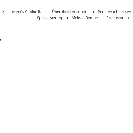
ng
Mimi´s Cookie Bar
Überblick Leistungen
Persoenlichkeitsen
Spezialisierung
Melissa Renner
Rezensionen
g