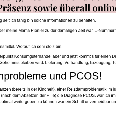
Präsenz sowie überall onlin
 seit ich fähig bin solche Informationen zu behalten.
ber meine Mama Pionier zu der damaligen Zeit war. E-Nummern, 
mittel. Worauf ich sehr stolz bin.
rpunkt Konsumgüterhandel aber und jetzt kommt’s für einen Dis
in Geheimnis bleiben wird. Lieferung, Verhandlung, Erzeugung
enprobleme und PCOS!
zen (bereits in der Kindheit), einer Reizdarmproblematik im 
ich (nach dem Absetzen der Pille) die Diagnose PCOS, war ich
ptimal weitergeben zu können war ein Schritt unvermeidbar un