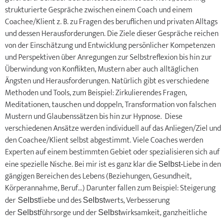
strukturierte Gespräche zwischen einem Coach und einem
Coachee/Klient z. B. zu Fragen des beruflichen und privaten Alltags
und dessen Herausforderungen. Die Ziele dieser Gespräche reichen
von der Einschätzung und Entwicklung persönlicher Kompetenzen
und Perspektiven über Anregungen zur Selbstreflexion bis hin zur
Überwindung von Konflikten, Mustern aber auch alltäglichen
Ängsten und Herausforderungen. Natürlich gibt es verschiedene
Methoden und Tools, zum Beispiel: Zirkulierendes Fragen,
Meditationen, tauschen und doppeln, Transformation von falschen
Mustern und Glaubenssätzen bis hin zur Hypnose. Diese
verschiedenen Ansätze werden individuell auf das Anliegen/Ziel und
den Coachee/Klient selbst abgestimmt. Viele Coaches werden
Experten auf einem bestimmten Gebiet oder spezialisieren sich auf
eine spezielle Nische. Bei mir ist es ganz klar die
Liebe
in den
Selbst-
gängigen Bereichen des Lebens (Beziehungen, Gesundheit,
Körperannahme, Beruf…) Darunter fallen zum Beispiel: Steigerung
der
liebe und des
werts, Verbesserung
Selbst
Selbst
der
führsorge und der
wirksamkeit, ganzheitliche
Selbst
Selbst